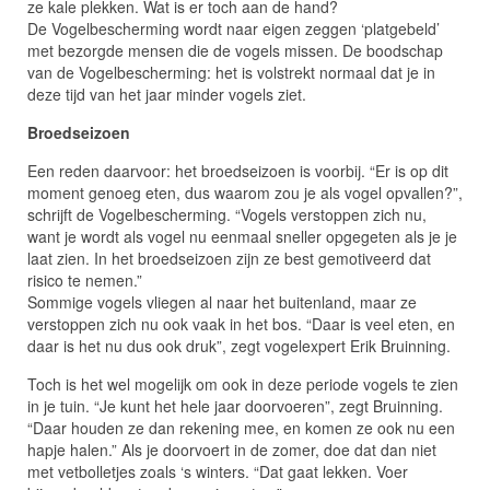
ze kale plekken. Wat is er toch aan de hand?
De Vogelbescherming wordt naar eigen zeggen ‘platgebeld’
met bezorgde mensen die de vogels missen. De boodschap
van de Vogelbescherming: het is volstrekt normaal dat je in
deze tijd van het jaar minder vogels ziet.
Broedseizoen
Een reden daarvoor: het broedseizoen is voorbij. “Er is op dit
moment genoeg eten, dus waarom zou je als vogel opvallen?”,
schrijft de Vogelbescherming. “Vogels verstoppen zich nu,
want je wordt als vogel nu eenmaal sneller opgegeten als je je
laat zien. In het broedseizoen zijn ze best gemotiveerd dat
risico te nemen.”
Sommige vogels vliegen al naar het buitenland, maar ze
verstoppen zich nu ook vaak in het bos. “Daar is veel eten, en
daar is het nu dus ook druk”, zegt vogelexpert Erik Bruinning.
Toch is het wel mogelijk om ook in deze periode vogels te zien
in je tuin. “Je kunt het hele jaar doorvoeren”, zegt Bruinning.
“Daar houden ze dan rekening mee, en komen ze ook nu een
hapje halen.” Als je doorvoert in de zomer, doe dat dan niet
met vetbolletjes zoals ‘s winters. “Dat gaat lekken. Voer