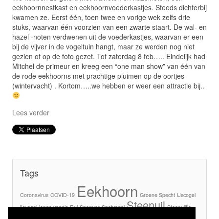
eekhoornnestkast en eekhoornvoederkastjes. Steeds dichterbij
kwamen ze. Eerst één, toen twee en vorige wek zelfs drie
stuks, waarvan één voorzien van een zwarte staart. De wal- en
hazel -noten verdwenen uit de voederkastjes, waarvan er een
bij de vijver in de vogeltuin hangt, maar ze werden nog niet
gezien of op de foto gezet. Tot zaterdag 8 feb….. Eindelijk had
Mitchel de primeur en kreeg een “one man show” van één van
de rode eekhoorns met prachtige pluimen op de oortjes
(wintervacht) . Kortom…..we hebben er weer een attractie bij..
Lees verder
Tags
Eekhoorn
Coronavirus
COVID-19
Groene Specht
IJscogel
Steenuil
ijsvogel
jonge vogels
Rui
Sperwer
Spotvogel
Steenuiltje
Steenuiltjes